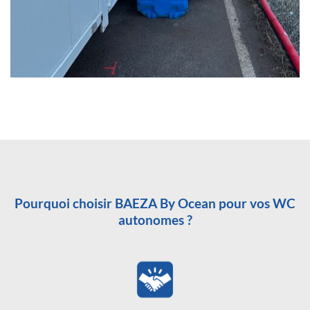
Pourquoi choisir BAEZA By Ocean pour vos WC
autonomes ?