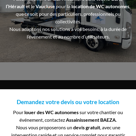
l’Hérault
et le
Vaucluse
pour la
location de WC autonomes
,
que ce soit pour des particuliers, professionnels ou
collectivités.
Nous adaptons nos solutions à vos besoins, à la durée de
l’événement et au nombre d’utilisateurs.
Demandez votre devis ou votre location
Pour
louer des WC autonomes
sur votre chantier ou
événement, contactez
Assainissement BAEZA
.
Nous vous proposerons un
devis gratuit
, avec une
intervention rapide et un service complet pour garantir